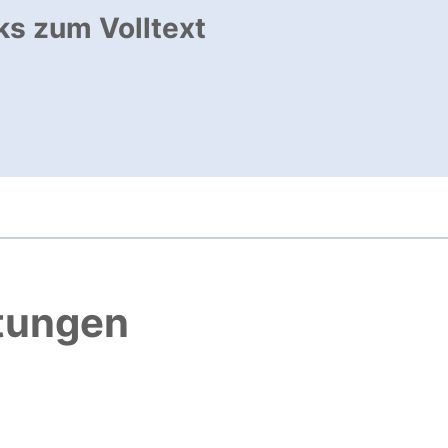
ks zum Volltext
ffnet neues Fenster
, öffnet neues Fenster
htungen