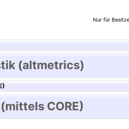
Nur für Besitz
tik (altmetrics)
E)
 (mittels CORE)