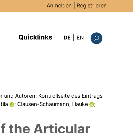
Anmelden
|
Registrieren
Quicklinks
: this page in Englis
DE
|
EN
Suchformular
er und Autoren:
Kontrollseite des Eintrags
ttila
; Clausen-Schaumann, Hauke
;
 the Articular