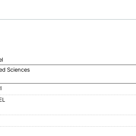
el
ed Sciences
I
EL