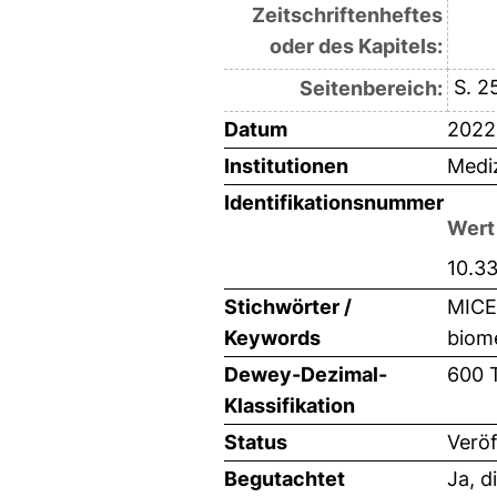
Zeitschriftenheftes
oder des Kapitels:
S. 2
Seitenbereich:
Datum
2022
Institutionen
Mediz
Identifikationsnummer
Wert
10.3
Stichwörter /
MICE
Keywords
biom
Dewey-Dezimal-
600 
Klassifikation
Status
Veröf
Begutachtet
Ja, d