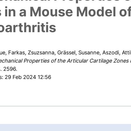
 in a Mouse Model of
arthritis
ue
,
Farkas, Zsuzsanna
,
Grässel, Susanne
,
Aszodi, Atti
hanical Properties of the Articular Cartilage Zones
. 2596.
s: 29 Feb 2024 12:56