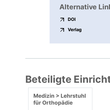
Alternative Lin
externer Link, ö
DOI
externer Link
Verlag
Beteiligte Einric
Medizin > Lehrstuhl
für Orthopädie