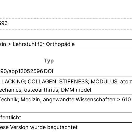
596
in > Lehrstuhl für Orthopädie
Typ
390/app12052596
DOI
 LACKING; COLLAGEN; STIFFNESS; MODULUS; atomic
echanics; osteoarthritis; DMM model
Technik, Medizin, angewandte Wissenschaften > 610
fentlicht
iese Version wurde begutachtet