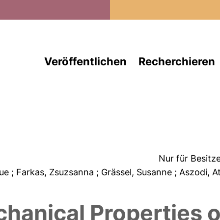
Direkt zum Inhalt
Veröffentlichen
Recherchieren
Nur für Besitz
que
; Farkas, Zsuzsanna
; Grässel, Susanne
; Aszodi, A
anical Properties of