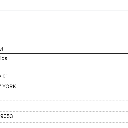
el
ids
vier
 YORK
09053