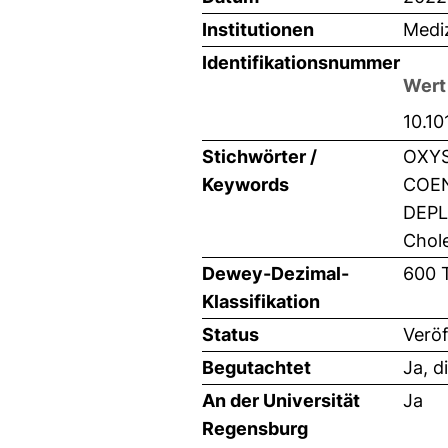
Institutionen
Mediz
Identifikationsnummer
Wert
10.10
Stichwörter /
OXYS
Keywords
COEN
DEPLE
Chole
Dewey-Dezimal-
600 
Klassifikation
Status
Veröf
Begutachtet
Ja, d
An der Universität
Ja
Regensburg