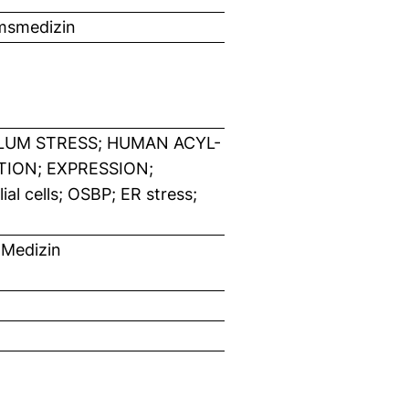
umsmedizin
LUM STRESS; HUMAN ACYL-
TION; EXPRESSION;
al cells; OSBP; ER stress;
 Medizin