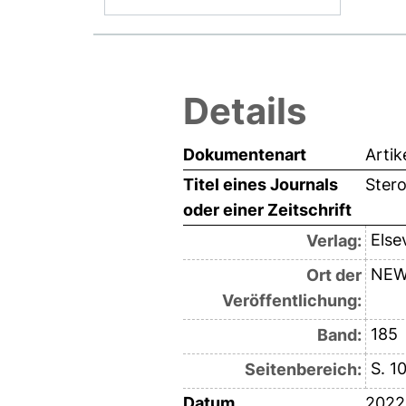
Details
Dokumentenart
Artik
Titel eines Journals
Stero
oder einer Zeitschrift
Else
Verlag:
NEW
Ort der
Veröffentlichung:
185
Band:
S. 1
Seitenbereich:
Datum
2022