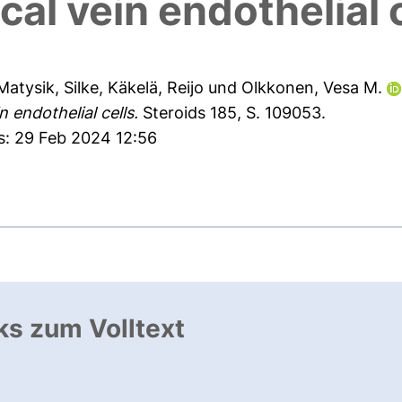
al vein endothelial 
Matysik, Silke
,
Käkelä, Reijo
und
Olkkonen, Vesa M.
 endothelial cells.
Steroids 185, S. 109053.
s: 29 Feb 2024 12:56
ks zum Volltext
ffnet neues Fenster