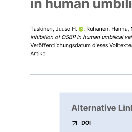
in human umbilic
Taskinen, Juuso H.
,
Ruhanen, Hanna
,
inhibition of OSBP in human umbilical vein
Veröffentlichungsdatum dieses Volltexte
Artikel
Alternative Lin
externer Link, ö
DOI