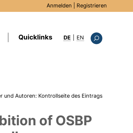
Anmelden
|
Registrieren
Quicklinks
: this page in Englis
DE
|
EN
Suchformular
er und Autoren:
Kontrollseite des Eintrags
ibition of OSBP