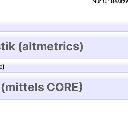
Nur für Besitz
tik (altmetrics)
E)
 (mittels CORE)