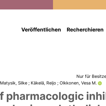
Direkt zum Inhalt
Veröffentlichen
Recherchieren
Nur für Besitz
 Matysik, Silke
; Käkelä, Reijo
; Olkkonen, Vesa M.
of pharmacologic inh