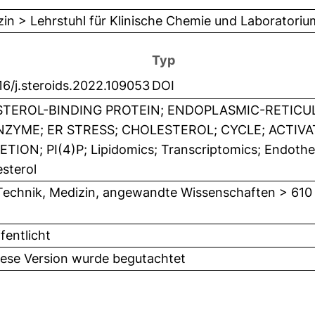
in > Lehrstuhl für Klinische Chemie und Laboratori
Typ
16/j.steroids.2022.109053
DOI
TEROL-BINDING PROTEIN; ENDOPLASMIC-RETICU
ZYME; ER STRESS; CHOLESTEROL; CYCLE; ACTIVA
TION; PI(4)P; Lipidomics; Transcriptomics; Endotheli
sterol
Technik, Medizin, angewandte Wissenschaften > 610
fentlicht
iese Version wurde begutachtet