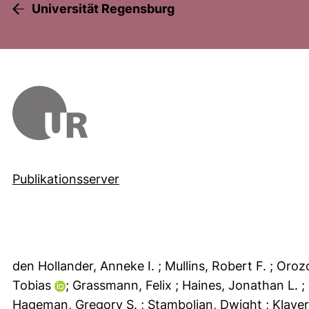
Universität Regensburg
Publikationsserver
den Hollander, Anneke I.
; Mullins, Robert F.
; Oroz
Tobias
; Grassmann, Felix
; Haines, Jonathan L.
;
Hageman, Gregory S.
; Stambolian, Dwight
; Klave