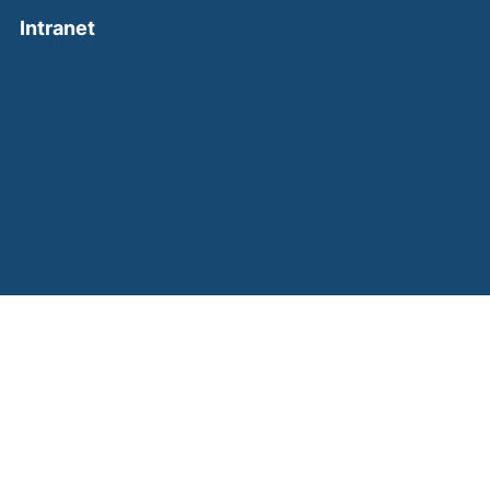
(external link, opens in a new window)
Intranet