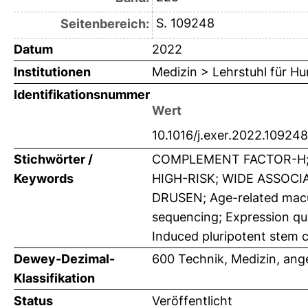
S. 109248
Seitenbereich:
Datum
2022
Institutionen
Medizin > Lehrstuhl für H
Identifikationsnummer
Wert
10.1016/j.exer.2022.109248
Stichwörter /
COMPLEMENT FACTOR-H;
Keywords
HIGH-RISK; WIDE ASSOCI
DRUSEN; Age-related macul
sequencing; Expression qu
Induced pluripotent stem cel
Dewey-Dezimal-
600 Technik, Medizin, an
Klassifikation
Status
Veröffentlicht