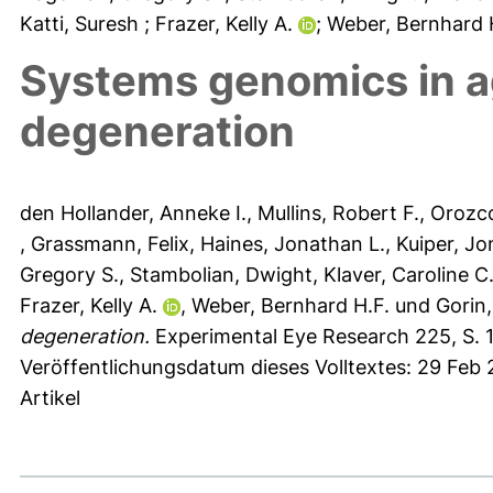
Katti, Suresh
; Frazer, Kelly A.
; Weber, Bernhard 
Systems genomics in a
degeneration
den Hollander, Anneke I.
,
Mullins, Robert F.
,
Orozco
,
Grassmann, Felix
,
Haines, Jonathan L.
,
Kuiper, Jo
Gregory S.
,
Stambolian, Dwight
,
Klaver, Caroline C
Frazer, Kelly A.
,
Weber, Bernhard H.F.
und
Gorin,
degeneration.
Experimental Eye Research 225, S. 
Veröffentlichungsdatum dieses Volltextes: 29 Feb 
Artikel