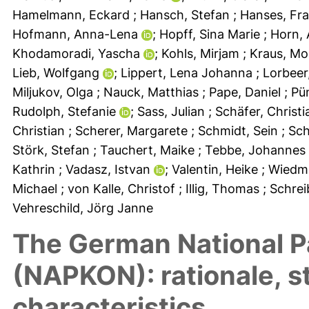
Hamelmann, Eckard
; Hansch, Stefan
; Hanses, Fr
Hofmann, Anna-Lena
; Hopff, Sina Marie
; Horn,
Khodamoradi, Yascha
; Kohls, Mirjam
; Kraus, M
Lieb, Wolfgang
; Lippert, Lena Johanna
; Lorbee
Miljukov, Olga
; Nauck, Matthias
; Pape, Daniel
; P
Rudolph, Stefanie
; Sass, Julian
; Schäfer, Christ
Christian
; Scherer, Margarete
; Schmidt, Sein
; Sc
Störk, Stefan
; Tauchert, Maike
; Tebbe, Johannes
Kathrin
; Vadasz, Istvan
; Valentin, Heike
; Wiedm
Michael
; von Kalle, Christof
; Illig, Thomas
; Schre
Vehreschild, Jörg Janne
The German National 
(NAPKON): rationale, s
characteristics