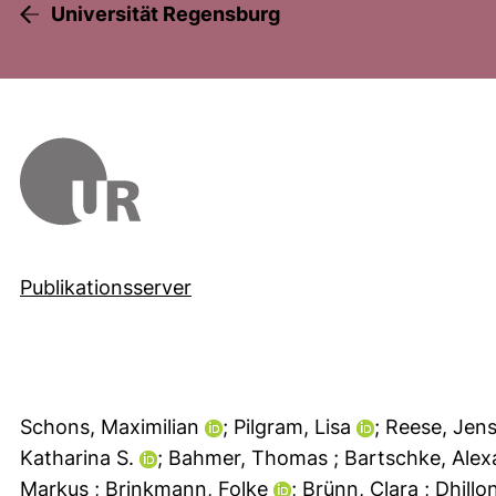
Universität Regensburg
Publikationsserver
Schons, Maximilian
; Pilgram, Lisa
; Reese, Jen
Katharina S.
; Bahmer, Thomas
; Bartschke, Ale
Markus
; Brinkmann, Folke
; Brünn, Clara
; Dhillo