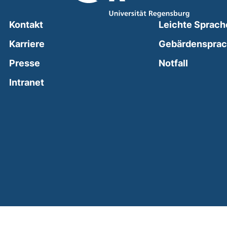
Kontakt
Leichte Sprach
Karriere
Gebärdenspra
(external
Presse
Notfall
(external link, opens in a new window)
Intranet