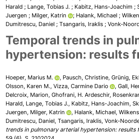
Harald
; Lange, Tobias J.
; Kabitz, Hans-Joachim
;
Juergen
; Milger, Katrin
; Halank, Michael
; Wilke
Dumitrescu, Daniel
; Tsangaris, Iraklis
; Vonk-Noor
Temporal trends in pul
hypertension: results
Hoeper, Marius M.
,
Pausch, Christine
,
Grünig, E
Olsson, Karen M.
,
Vizza, Carmine Dario
,
Gall, H
Delcroix, Marion
,
Ghofrani, H. Ardeschir
,
Rosenkra
Harald
,
Lange, Tobias J.
,
Kabitz, Hans-Joachim
,
Sk
Juergen
,
Milger, Katrin
,
Halank, Michael
,
Wilkens
Dumitrescu, Daniel
,
Tsangaris, Iraklis
,
Vonk-Noorde
trends in pulmonary arterial hypertension: result
59 (6), S. 2102024.