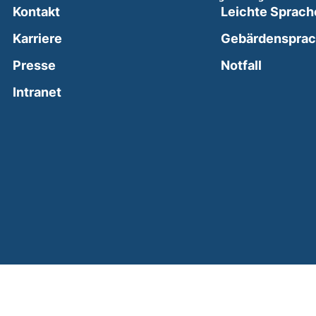
Kontakt
Leichte Sprach
Karriere
Gebärdenspra
(external
Presse
Notfall
(external link, opens in a new window)
Intranet