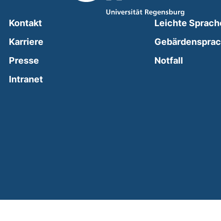
Kontakt
Leichte Sprach
Karriere
Gebärdenspra
(external
Presse
Notfall
(external link, opens in a new window)
Intranet