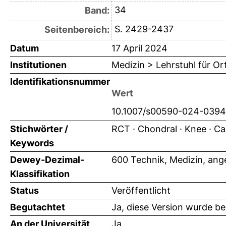
34
Band:
S. 2429-2437
Seitenbereich:
Datum
17 April 2024
Institutionen
Medizin > Lehrstuhl für O
Identifikationsnummer
Wert
10.1007/s00590-024-039
Stichwörter /
RCT · Chondral · Knee · Car
Keywords
Dewey-Dezimal-
600 Technik, Medizin, an
Klassifikation
Status
Veröffentlicht
Begutachtet
Ja, diese Version wurde b
An der Universität
Ja