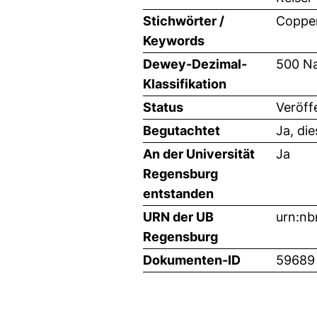
Stichwörter /
Copper
Keywords
Dewey-Dezimal-
500 Na
Klassifikation
Status
Veröff
Begutachtet
Ja, di
An der Universität
Ja
Regensburg
entstanden
URN der UB
urn:n
Regensburg
Dokumenten-ID
59689