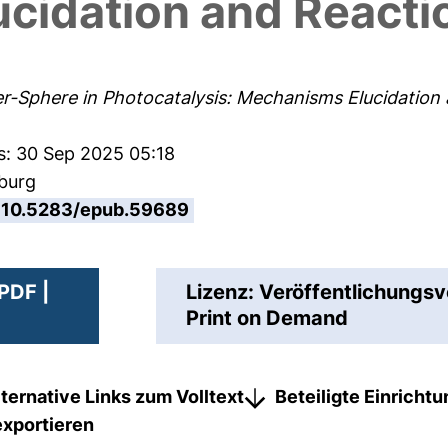
cidation and Reacti
r-Sphere in Photocatalysis: Mechanisms Elucidation 
s: 30 Sep 2025 05:18
sburg
10.5283/epub.59689
PDF |
Lizenz: Veröffentlichungsv
Print on Demand
lternative Links zum Volltext
Beteiligte Einricht
exportieren