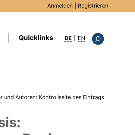
Anmelden
|
Registrieren
Quicklinks
: this page in Englis
DE
|
EN
Suchformular
er und Autoren:
Kontrollseite des Eintrags
sis: