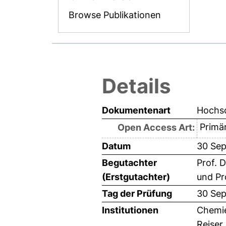
Browse Publikationen
Details
Dokumentenart
Hochsc
Primär
Open Access Art:
Datum
30 Se
Begutachter
Prof. D
(Erstgutachter)
und
Pr
Tag der Prüfung
30 Se
Institutionen
Chemie
Reiser