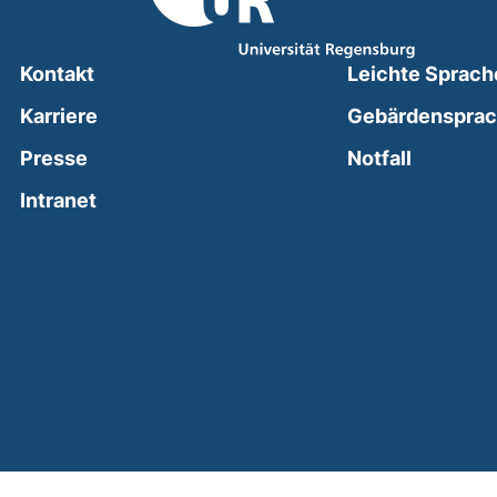
Kontakt
Leichte Sprach
Karriere
Gebärdenspra
(external
Presse
Notfall
(external link, opens in a new window)
Intranet