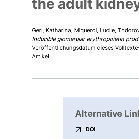
the adult kidne
Gerl, Katharina
,
Miquerol, Lucile
,
Todorov
Inducible glomerular erythropoietin produ
Veröffentlichungsdatum dieses Volltexte
Artikel
Alternative Lin
externer Link, ö
DOI