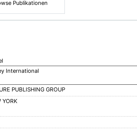
owse Publikationen
el
y International
URE PUBLISHING GROUP
 YORK