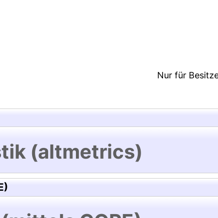
7:20/Metadaten zuletzt geändert: 19 Dez 2024 07:
Nur für Besitz
tik (altmetrics)
E)