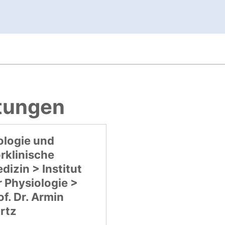
, öffnet neues Fenster
htungen
ologie und
rklinische
dizin > Institut
r Physiologie >
of. Dr. Armin
rtz