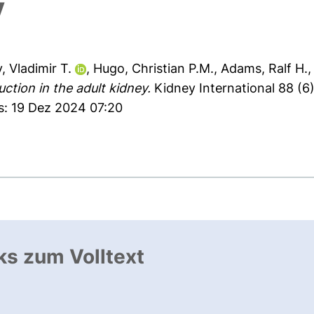
y
, Vladimir T.
,
Hugo, Christian P.M.
,
Adams, Ralf H.
ction in the adult kidney.
Kidney International 88 (6)
s: 19 Dez 2024 07:20
ks zum Volltext
ffnet neues Fenster