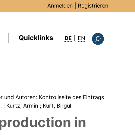
Anmelden
|
Registrieren
Quicklinks
: this page in Englis
DE
|
EN
Suchformular
er und Autoren:
Kontrollseite des Eintrags
H.
; Kurtz, Armin
; Kurt, Birgül
production in