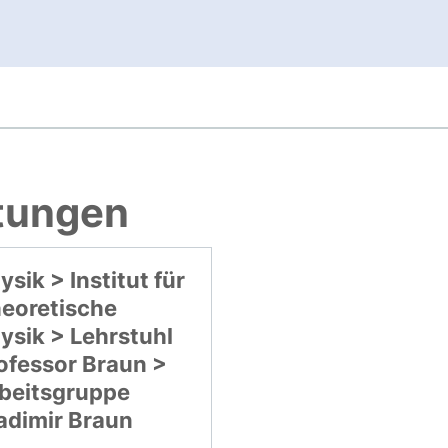
, öffnet neues Fenster
htungen
ysik > Institut für
eoretische
ysik > Lehrstuhl
ofessor Braun >
beitsgruppe
adimir Braun