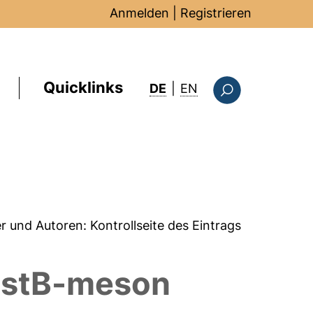
Anmelden
|
Registrieren
Quicklinks
: this page in Englis
DE
|
EN
Suchformular
er und Autoren:
Kontrollseite des Eintrags
wistB-meson