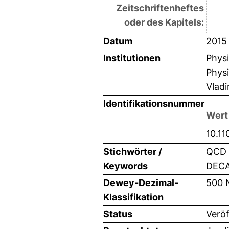
Zeitschriftenheftes
oder des Kapitels:
Datum
2015
Institutionen
Physi
Physi
Vladi
Identifikationsnummer
Wert
10.1
Stichwörter /
QCD 
Keywords
DECA
Dewey-Dezimal-
500 
Klassifikation
Status
Veröf