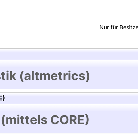
Nur für Besitz
tik (altmetrics)
E)
 (mittels CORE)