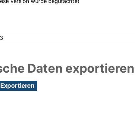
iese Version wurde begutachtet
3
sche Daten exportieren
7:23/Metadaten zuletzt geändert: 19 Dez 2024 07: