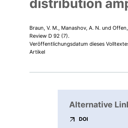
distribution am
Braun, V. M.
,
Manashov, A. N.
und
Offen,
Review D 92 (7).
Veröffentlichungsdatum dieses Volltexte
Artikel
Alternative Lin
externer Link, ö
DOI