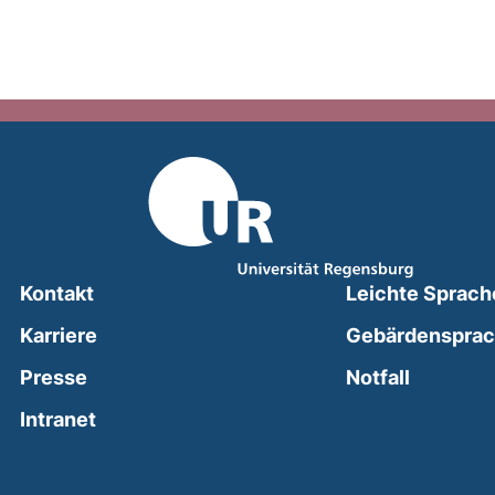
Kontakt
Leichte Sprach
Karriere
Gebärdenspra
(external
Presse
Notfall
(external link, opens in a new window)
Intranet