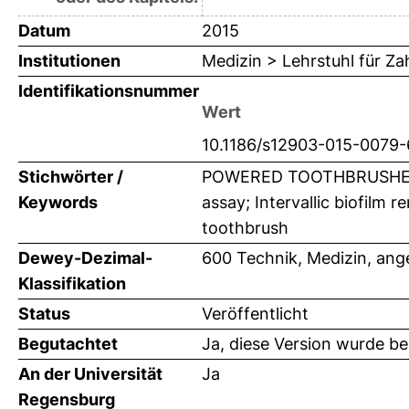
Datum
2015
Institutionen
Medizin > Lehrstuhl für Z
Identifikationsnummer
Wert
10.1186/s12903-015-0079-
Stichwörter /
POWERED TOOTHBRUSHES;
Keywords
assay; Intervallic biofilm r
toothbrush
Dewey-Dezimal-
600 Technik, Medizin, an
Klassifikation
Status
Veröffentlicht
Begutachtet
Ja, diese Version wurde b
An der Universität
Ja
Regensburg