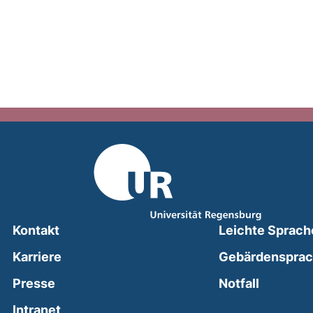
Kontakt
Leichte Sprach
Karriere
Gebärdenspra
(external
Presse
Notfall
(external link, opens in a new window)
Intranet