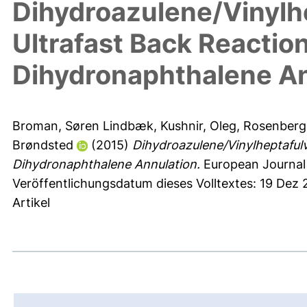
Dihydroazulene/Vinylh
Ultrafast Back Reactio
Dihydronaphthalene An
Broman, Søren Lindbæk
,
Kushnir, Oleg
,
Rosenberg,
Brøndsted
(2015)
Dihydroazulene/Vinylheptaful
Dihydronaphthalene Annulation.
European Journal 
Veröffentlichungsdatum dieses Volltextes: 19 Dez
Artikel