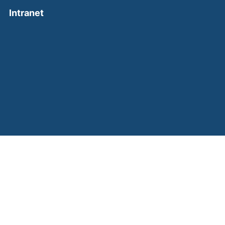
(external link, opens in a new window)
Intranet