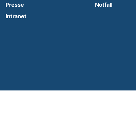
(external
Presse
Notfall
(external link, opens in a new window)
Intranet