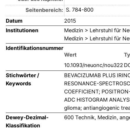
S. 784-800
Seitenbereich:
Datum
2015
Institutionen
Medizin > Lehrstuhl für Ne
Medizin > Lehrstuhl für Ne
Identifikationsnummer
Wert
T
10.1093/neuonc/nou322
D
Stichwörter /
BEVACIZUMAB PLUS IRI
Keywords
RESONANCE-SPECTROSCOP
COEFFICIENT; POSITRON
ADC HISTOGRAM ANALYSIS
glioma; antiangiogenic tr
Dewey-Dezimal-
600 Technik, Medizin, an
Klassifikation