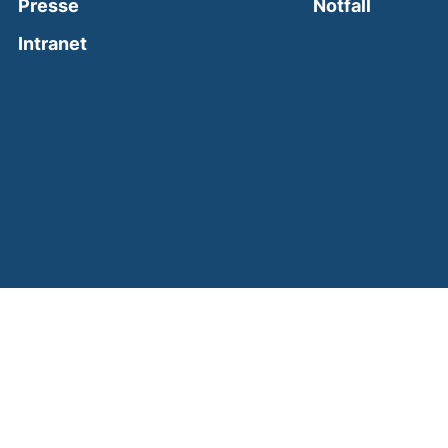
(external
Presse
Notfall
(external link, opens in a new window)
Intranet