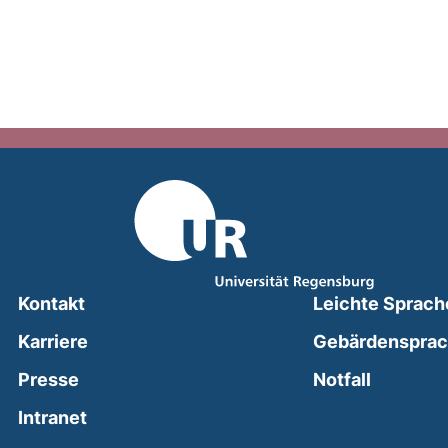
Kontakt
Leichte Sprach
Karriere
Gebärdenspra
(external
Presse
Notfall
(external link, opens in a new window)
Intranet