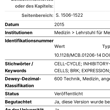
oder des Kapitels:
S. 1506-1522
Seitenbereich:
Datum
2015
Institutionen
Medizin > Lehrstuhl für Me
Identifikationsnummer
Wert
Ty
10.1128/MCB.01206-14
DOI
Stichwörter /
CELL-CYCLE; INHIBITORY
Keywords
CELLS; BRK; EXPRESSION
Dewey-Dezimal-
600 Technik, Medizin, an
Klassifikation
Status
Veröffentlicht
Begutachtet
Ja, diese Version wurde b
An der Universität
Ja