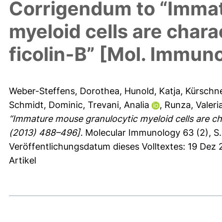
Corrigendum to “Immat
myeloid cells are chara
ficolin-B” [Mol. Immun
Weber-Steffens, Dorothea
,
Hunold, Katja
,
Kürschn
Schmidt, Dominic
,
Trevani, Analia
,
Runza, Valeria
“Immature mouse granulocytic myeloid cells are ch
(2013) 488–496].
Molecular Immunology 63 (2), S.
Veröffentlichungsdatum dieses Volltextes: 19 Dez
Artikel