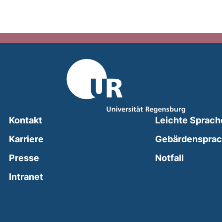
Kontakt
Leichte Sprach
Karriere
Gebärdenspra
(external
Presse
Notfall
(external link, opens in a new window)
Intranet