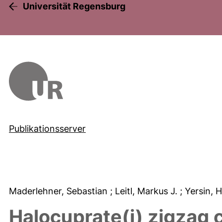
Universität Regensburg
Publikationsserver
Maderlehner, Sebastian
; Leitl, Markus J.
; Yersin,
Halocuprate(i) zigzag 