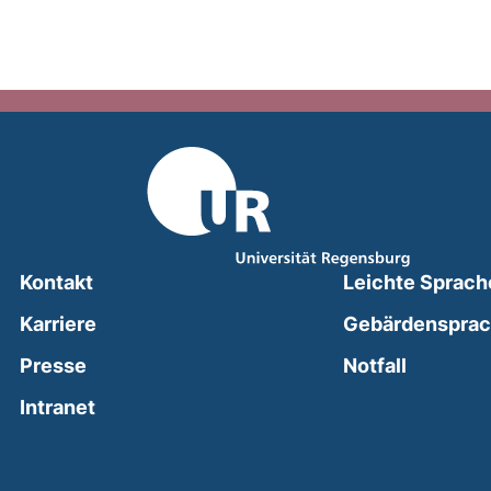
Kontakt
Leichte Sprach
Karriere
Gebärdenspra
(external
Presse
Notfall
(external link, opens in a new window)
Intranet