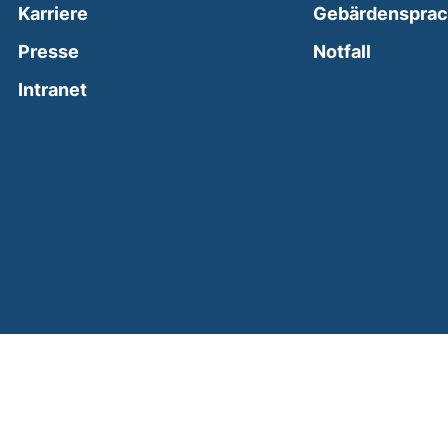
Karriere
Gebärdenspra
(external
Presse
Notfall
(external link, opens in a new window)
Intranet