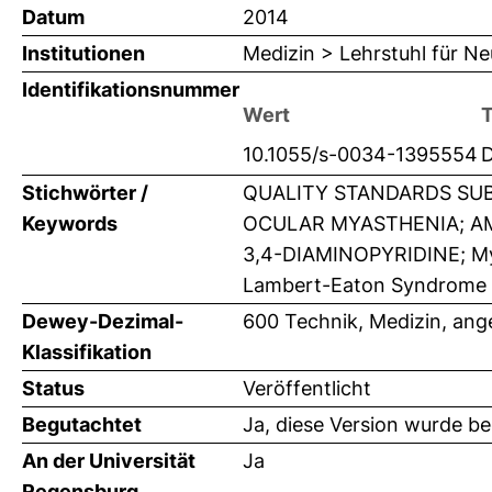
Datum
2014
Institutionen
Medizin > Lehrstuhl für Ne
Identifikationsnummer
Wert
10.1055/s-0034-1395554
Stichwörter /
QUALITY STANDARDS SUB
Keywords
OCULAR MYASTHENIA; AM
3,4-DIAMINOPYRIDINE; Mya
Lambert-Eaton Syndrome
Dewey-Dezimal-
600 Technik, Medizin, an
Klassifikation
Status
Veröffentlicht
Begutachtet
Ja, diese Version wurde b
An der Universität
Ja
Regensburg