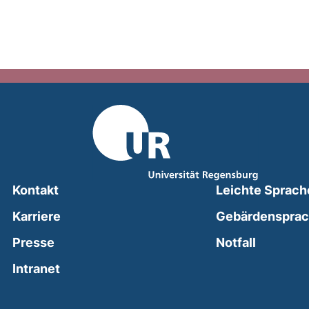
Kontakt
Leichte Sprach
Karriere
Gebärdenspra
(external
Presse
Notfall
(external link, opens in a new window)
Intranet