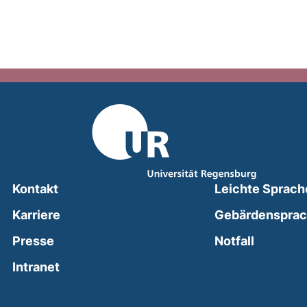
Kontakt
Leichte Sprach
Karriere
Gebärdenspra
(external
Presse
Notfall
(external link, opens in a new window)
Intranet