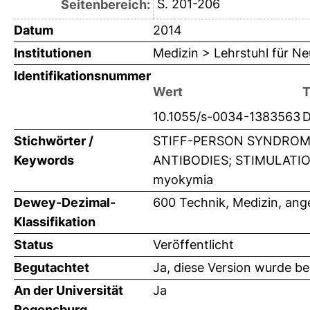
S. 201-206
Seitenbereich:
Datum
2014
Institutionen
Medizin > Lehrstuhl für Ne
Identifikationsnummer
Wert
T
10.1055/s-0034-1383563
D
Stichwörter /
STIFF-PERSON SYNDROM
Keywords
ANTIBODIES; STIMULATION
myokymia
Dewey-Dezimal-
600 Technik, Medizin, an
Klassifikation
Status
Veröffentlicht
Begutachtet
Ja, diese Version wurde b
An der Universität
Ja
Regensburg