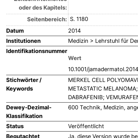
oder des Kapitels:
S. 1180
Seitenbereich:
Datum
2014
Institutionen
Medizin > Lehrstuhl für D
Identifikationsnummer
Wert
10.1001/jamadermatol.2014
Stichwörter /
MERKEL CELL POLYOMAVI
Keywords
METASTATIC MELANOMA; 
DABRAFENIB; VEMURAFE
Dewey-Dezimal-
600 Technik, Medizin, an
Klassifikation
Status
Veröffentlicht
Begutachtet
Ja, diese Version wurde b