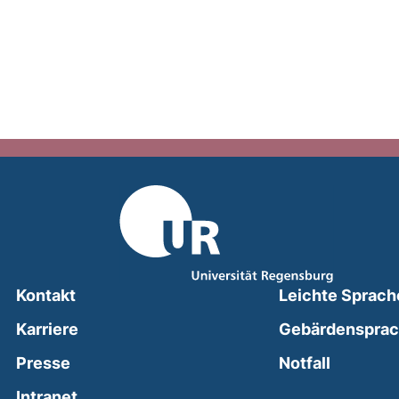
Kontakt
Leichte Sprach
Karriere
Gebärdenspra
(external
Presse
Notfall
(external link, opens in a new window)
Intranet