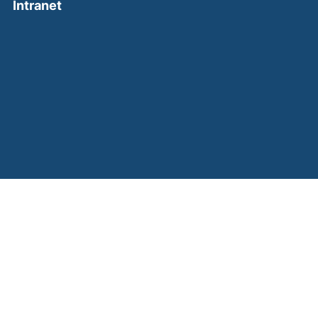
(external link, opens in a new window)
Intranet