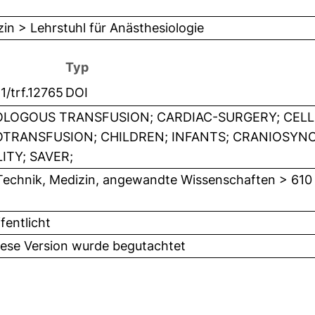
in > Lehrstuhl für Anästhesiologie
Typ
11/trf.12765
DOI
LOGOUS TRANSFUSION; CARDIAC-SURGERY; CELL 
TRANSFUSION; CHILDREN; INFANTS; CRANIOSYN
ITY; SAVER;
Technik, Medizin, angewandte Wissenschaften > 610
fentlicht
iese Version wurde begutachtet