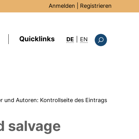
Anmelden
|
Registrieren
Quicklinks
: this page in Englis
DE
|
EN
Suchformular
er und Autoren:
Kontrollseite des Eintrags
d salvage