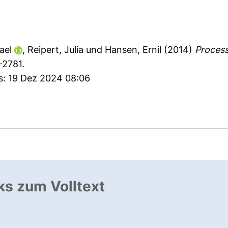
ael
,
Reipert, Julia
und
Hansen, Ernil
(2014)
Process
-2781.
es: 19 Dez 2024 08:06
ks zum Volltext
ffnet neues Fenster