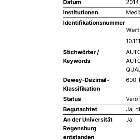
Datum
2014
Institutionen
Mediz
Identifikationsnummer
Wert
10.11
Stichwörter /
AUTO
Keywords
AUTO
QUAL
Dewey-Dezimal-
600 
Klassifikation
Status
Veröf
Begutachtet
Ja, d
An der Universität
Ja
Regensburg
entstanden