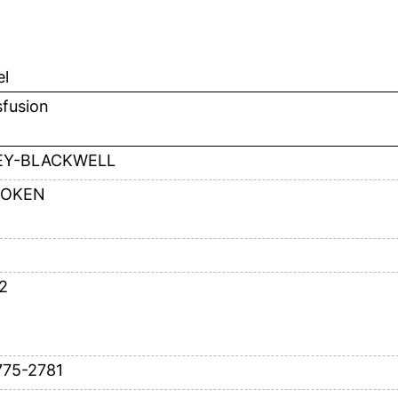
el
sfusion
EY-BLACKWELL
OKEN
2
775-2781