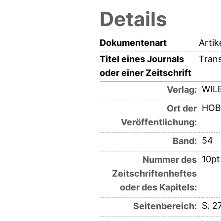
Details
Dokumentenart
Artik
Titel eines Journals
Tran
oder einer Zeitschrift
WIL
Verlag:
HOB
Ort der
Veröffentlichung:
54
Band:
10pt
Nummer des
Zeitschriftenheftes
oder des Kapitels:
S. 2
Seitenbereich: