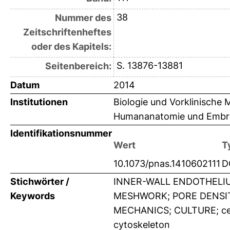
38
Nummer des
Zeitschriftenheftes
oder des Kapitels:
S. 13876-13881
Seitenbereich:
Datum
2014
Institutionen
Biologie und Vorklinische M
Humananatomie und Embr
Identifikationsnummer
Wert
T
10.1073/pnas.1410602111
D
Stichwörter /
INNER-WALL ENDOTHELI
Keywords
MESHWORK; PORE DENSIT
MECHANICS; CULTURE; cell
cytoskeleton