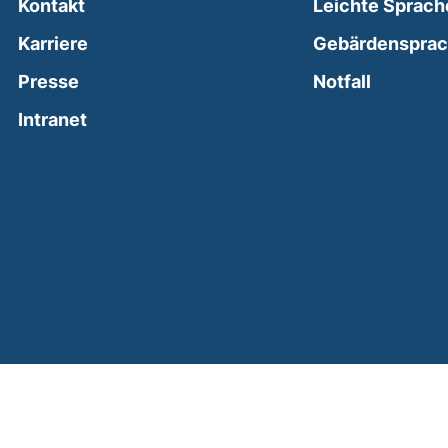
Kontakt
Leichte Sprach
Karriere
Gebärdenspra
(external
Presse
Notfall
(external link, opens in a new window)
Intranet