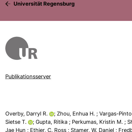
Universität Regensburg
Publikationsserver
Overby, Darryl R.
; Zhou, Enhua H.
; Vargas-Pint
Sietse T.
; Gupta, Ritika
; Perkumas, Kristin M.
; 
Jae Hun
; Ethier, C. Ross
; Stamer, W. Daniel
; Fred