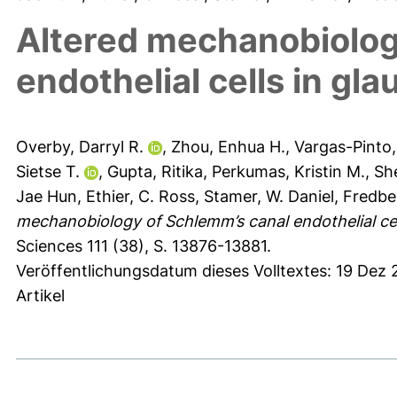
Altered mechanobiolog
endothelial cells in gl
Overby, Darryl R.
,
Zhou, Enhua H.
,
Vargas-Pinto,
Sietse T.
,
Gupta, Ritika
,
Perkumas, Kristin M.
,
Sh
Jae Hun
,
Ethier, C. Ross
,
Stamer, W. Daniel
,
Fredber
mechanobiology of Schlemm’s canal endothelial cel
Sciences 111 (38), S. 13876-13881.
Veröffentlichungsdatum dieses Volltextes: 19 Dez
Artikel