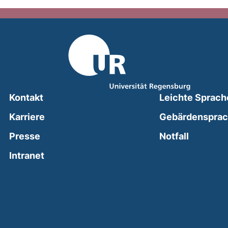
Kontakt
Leichte Sprach
Karriere
Gebärdenspra
(external
Presse
Notfall
(external link, opens in a new window)
Intranet