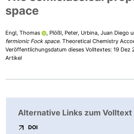
space
Engl, Thomas
,
Plößl, Peter
,
Urbina, Juan Diego
u
fermionic Fock space.
Theoretical Chemistry Accou
Veröffentlichungsdatum dieses Volltextes: 19 Dez
Artikel
Alternative Links zum Volltext
externer Link, öffnet neues Fenster
DOI