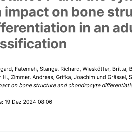
 impact on bone str
ferentiation in an ad
sification
gard, Fatemeh
,
Stange, Richard
,
Wieskötter, Britta
,
r H.
,
Zimmer, Andreas
,
Grifka, Joachim
und
Grässel, 
ct on bone structure and chondrocyte differentiati
es: 19 Dez 2024 08:06