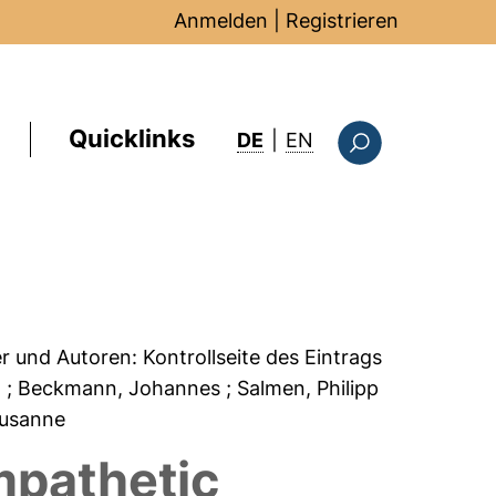
Anmelden
|
Registrieren
Quicklinks
: this page in Englis
DE
|
EN
Suchformular
er und Autoren:
Kontrollseite des Eintrags
a
; Beckmann, Johannes
; Salmen, Philipp
 Susanne
mpathetic