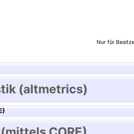
8:06/Metadaten zuletzt geändert: 19 Dez 2024 08:
Nur für Besitz
tik (altmetrics)
E)
 (mittels CORE)