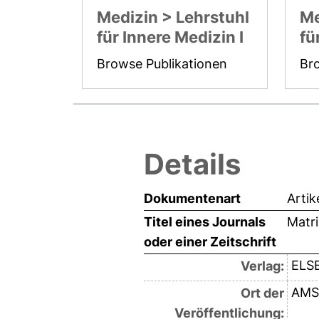
Medizin > Lehrstuhl
Me
für Innere Medizin I
fü
Browse Publikationen
Br
Details
Dokumentenart
Artik
Titel eines Journals
Matri
oder einer Zeitschrift
ELS
Verlag:
AMS
Ort der
Veröffentlichung: