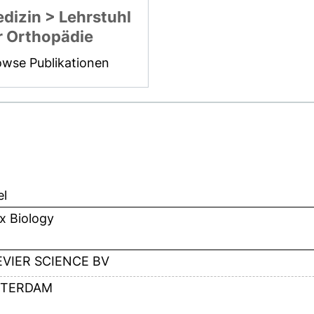
dizin > Lehrstuhl
r Orthopädie
owse Publikationen
el
x Biology
EVIER SCIENCE BV
TERDAM