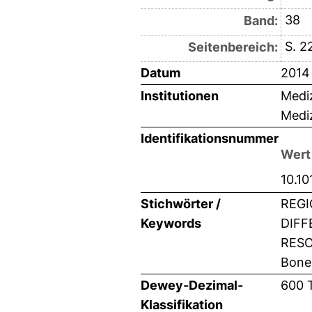
38
Band:
S. 2
Seitenbereich:
Datum
2014
Institutionen
Mediz
Mediz
Identifikationsnummer
Wert
10.10
Stichwörter /
REGI
Keywords
DIFF
RESOR
Bone 
Dewey-Dezimal-
600 
Klassifikation