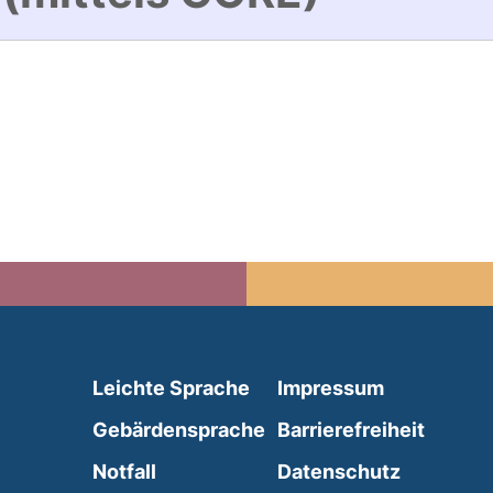
(external link, opens in 
Leichte Sprache
Impressum
(external link, opens i
Gebärdensprache
Barrierefreiheit
(external link, opens in a new wind
Notfall
Datenschutz