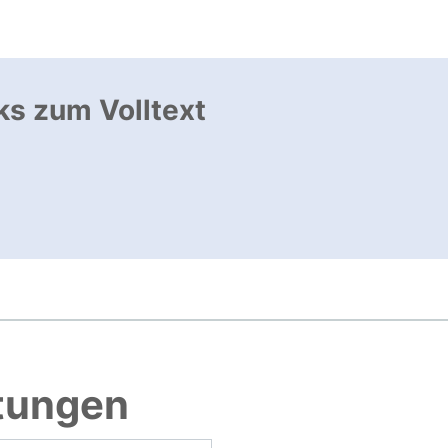
ks zum Volltext
ffnet neues Fenster
, öffnet neues Fenster
htungen