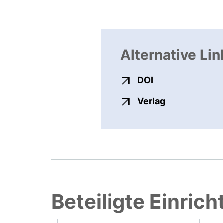
Alternative Lin
externer Link, ö
DOI
externer Link
Verlag
Beteiligte Einric