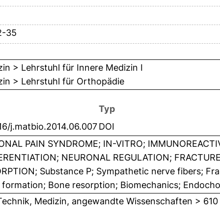
2-35
in > Lehrstuhl für Innere Medizin I
in > Lehrstuhl für Orthopädie
Typ
16/j.matbio.2014.06.007
DOI
ONAL PAIN SYNDROME; IN-VITRO; IMMUNOREACTI
ERENTIATION; NEURONAL REGULATION; FRACTURE 
PTION; Substance P; Sympathetic nerve fibers; Fract
formation; Bone resorption; Biomechanics; Endochon
Technik, Medizin, angewandte Wissenschaften > 610