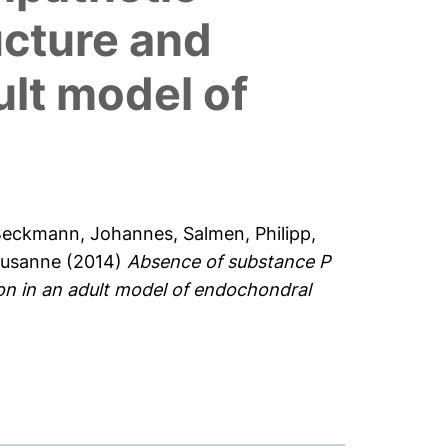
ucture and
ult model of
Beckmann, Johannes
,
Salmen, Philipp
,
Susanne
(2014)
Absence of substance P
on in an adult model of endochondral