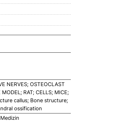
VE NERVES; OSTEOCLAST
MODEL; RAT; CELLS; MICE;
ure callus; Bone structure;
dral ossification
 Medizin