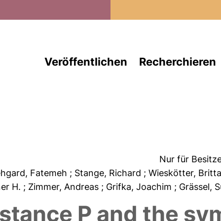
Direkt zum Inhalt
Veröffentlichen
Recherchieren
Nur für Besitz
ehgard, Fatemeh
; Stange, Richard
; Wieskötter, Britt
ner H.
; Zimmer, Andreas
; Grifka, Joachim
; Grässel,
stance P and the sy