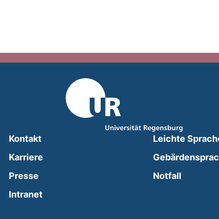
Kontakt
Leichte Sprach
Karriere
Gebärdenspra
(external
Presse
Notfall
(external link, opens in a new window)
Intranet