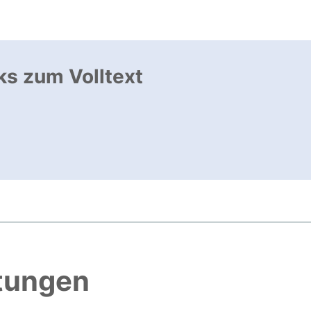
ks zum Volltext
ffnet neues Fenster
, öffnet neues Fenster
htungen