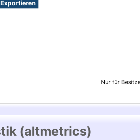
8:10/Metadaten zuletzt geändert: 19 Dez 2024 08:1
Nur für Besitz
tik (altmetrics)