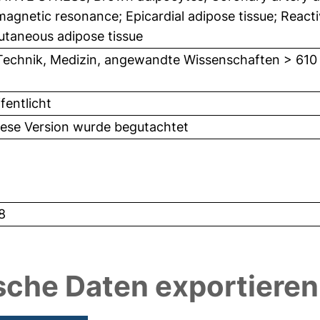
agnetic resonance; Epicardial adipose tissue; React
utaneous adipose tissue
Technik, Medizin, angewandte Wissenschaften > 610
fentlicht
iese Version wurde begutachtet
8
sche Daten exportieren