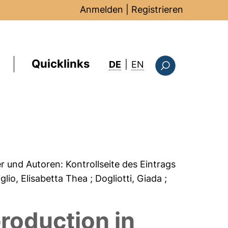
Anmelden
|
Registrieren
Quicklinks
: this page in Englis
DE
|
EN
Suchformular
er und Autoren:
Kontrollseite des Eintrags
glio, Elisabetta Thea
; Dogliotti, Giada
;
roduction in