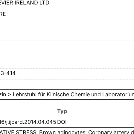
EVIER IRELAND LTD
RE
13-414
in > Lehrstuhl für Klinische Chemie und Laboratori
Typ
16/j.ijcard.2014.04.045
DOI
ATIVE STRESS; Brown adipocytes; Coronary artery di