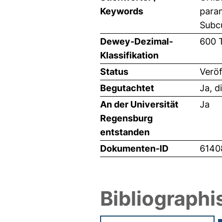
Keywords
param
Subc
Dewey-Dezimal-
600 
Klassifikation
Status
Veröf
Begutachtet
Ja, d
An der Universität
Ja
Regensburg
entstanden
Dokumenten-ID
6140
Bibliographi