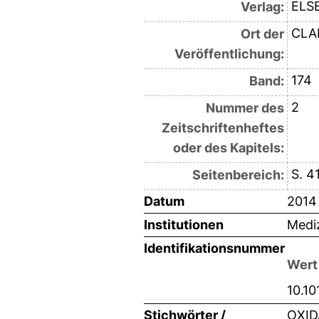
ELS
Verlag:
CLA
Ort der
Veröffentlichung:
174
Band:
2
Nummer des
Zeitschriftenheftes
oder des Kapitels:
S. 4
Seitenbereich:
Datum
2014
Institutionen
Mediz
Identifikationsnummer
Wert
10.10
Stichwörter /
OXID