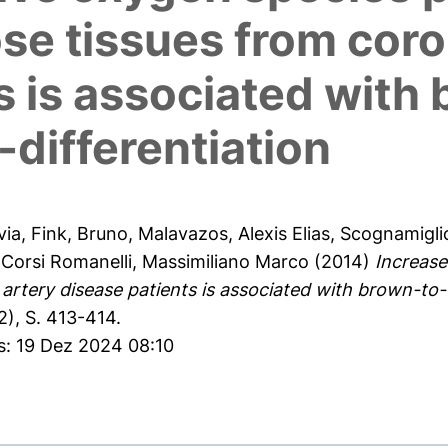
ose tissues from coro
s is associated with
-differentiation
via
,
Fink, Bruno
,
Malavazos, Alexis Elias
,
Scognamiglio
d
Corsi Romanelli, Massimiliano Marco
(2014)
Increase
 artery disease patients is associated with brown-to-
2), S. 413-414.
s: 19 Dez 2024 08:10