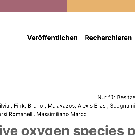
Direkt zum Inhalt
Veröffentlichen
Recherchieren
Nur für Besitz
ilvia
; Fink, Bruno
; Malavazos, Alexis Elias
; Scognami
orsi Romanelli, Massimiliano Marco
ive oxygen species p