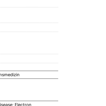
umsmedizin
sease; Electron