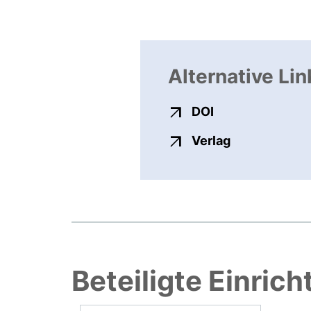
Alternative Lin
externer Link, ö
DOI
externer Link
Verlag
Beteiligte Einric