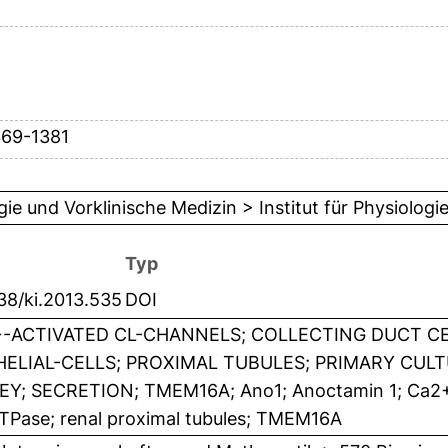
369-1381
gie und Vorklinische Medizin > Institut für Physiologi
Typ
38/ki.2013.535
DOI
-ACTIVATED CL-CHANNELS; COLLECTING DUCT CEL
HELIAL-CELLS; PROXIMAL TUBULES; PRIMARY CUL
EY; SECRETION; TMEM16A; Ano1; Anoctamin 1; Ca2+ -
TPase; renal proximal tubules; TMEM16A