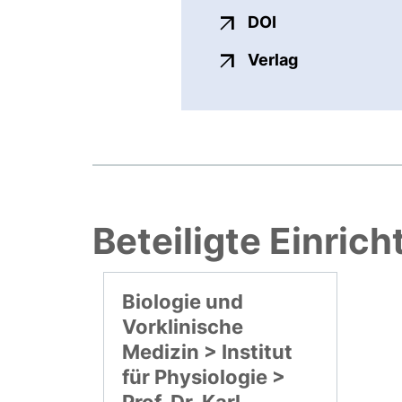
externer Link, ö
DOI
externer Link
Verlag
Beteiligte Einric
Biologie und
Vorklinische
Medizin > Institut
für Physiologie >