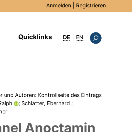
Anmelden
|
Registrieren
Quicklinks
: this page in Englis
DE
|
EN
Suchformular
er und Autoren:
Kontrollseite des Eintrags
 Ralph
; Schlatter, Eberhard
;
iner
nnel Anoctamin