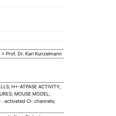
e > Prof. Dr. Karl Kunzelmann
LS; H+-ATPASE ACTIVITY;
TURES; MOUSE MODEL;
activated Cl- channels;