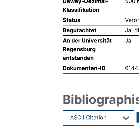
Dewey-Dezimal-
500 
Klassifikation
Status
Veröf
Begutachtet
Ja, d
An der Universität
Ja
Regensburg
entstanden
Dokumenten-ID
6144
Bibliographi