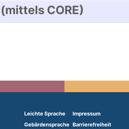
 (mittels CORE)
(external link, opens in 
Leichte Sprache
Impressum
(external link, opens i
Gebärdensprache
Barrierefreiheit