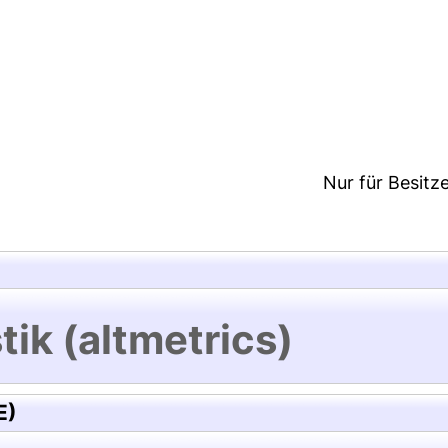
8:10/Metadaten zuletzt geändert: 19 Dez 2024 08:1
Nur für Besitz
tik (altmetrics)
E)