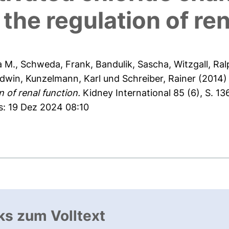
 the regulation of re
a M.
,
Schweda, Frank
,
Bandulik, Sascha
,
Witzgall, Ra
Edwin
,
Kunzelmann, Karl
und
Schreiber, Rainer
(2014
 of renal function.
Kidney International 85 (6), S. 13
s: 19 Dez 2024 08:10
ks zum Volltext