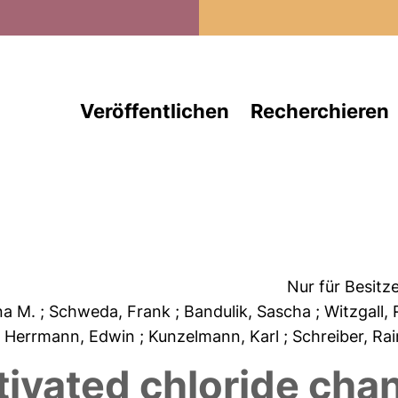
Direkt zum Inhalt
Veröffentlichen
Recherchieren
Nur für Besitz
na M.
; Schweda, Frank
; Bandulik, Sascha
; Witzgall,
; Herrmann, Edwin
; Kunzelmann, Karl
; Schreiber, Ra
tivated chloride cha