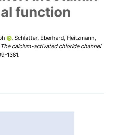
nal function
lph
,
Schlatter, Eberhard
,
Heitzmann,
)
The calcium-activated chloride channel
69-1381.