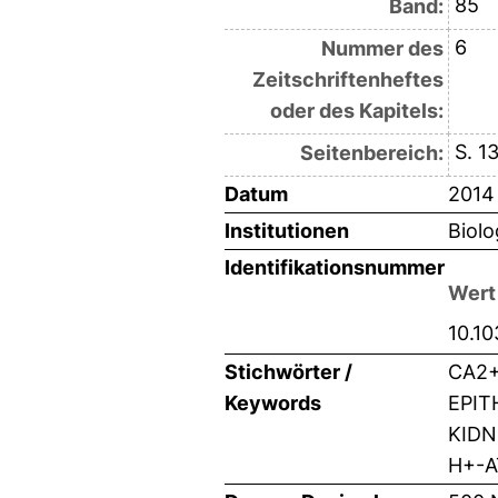
85
Band:
6
Nummer des
Zeitschriftenheftes
oder des Kapitels:
S. 1
Seitenbereich:
Datum
2014
Institutionen
Biolo
Identifikationsnummer
Wert
10.10
Stichwörter /
CA2+
Keywords
EPIT
KIDN
H+-A