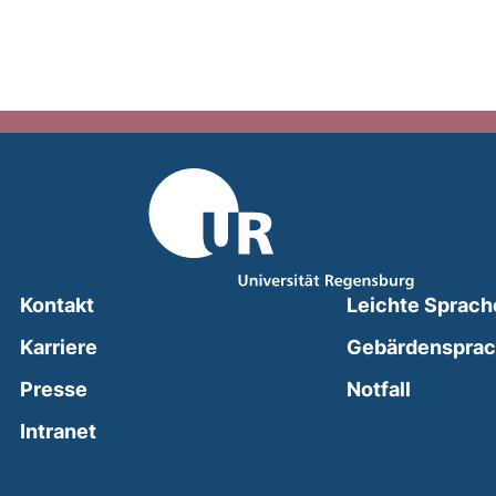
Kontakt
Leichte Sprach
Karriere
Gebärdenspra
(external
Presse
Notfall
(external link, opens in a new window)
Intranet