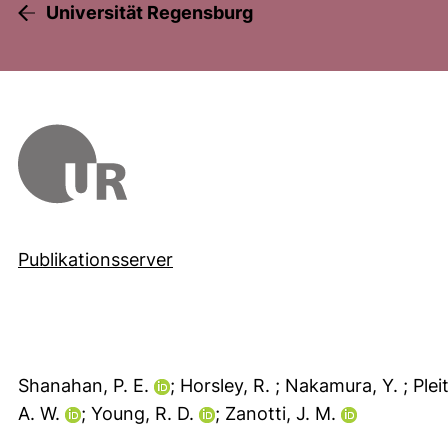
Universität Regensburg
Publikationsserver
Shanahan, P. E.
; Horsley, R.
; Nakamura, Y.
; Plei
A. W.
; Young, R. D.
; Zanotti, J. M.