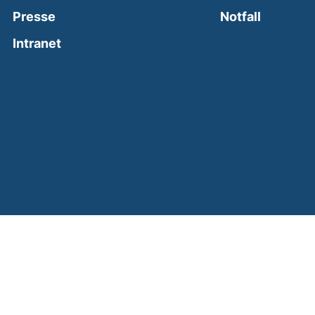
(external
Presse
Notfall
(external link, opens in a new window)
Intranet