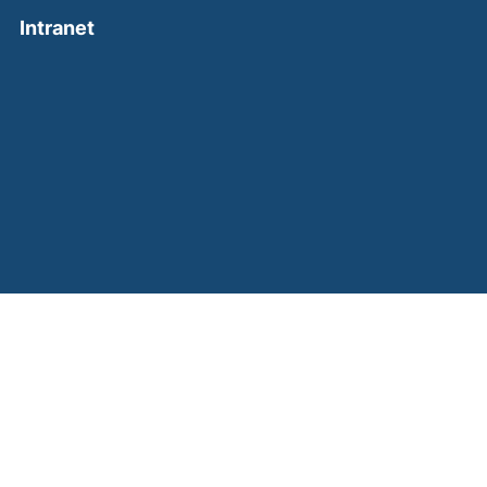
(external link, opens in a new window)
Intranet