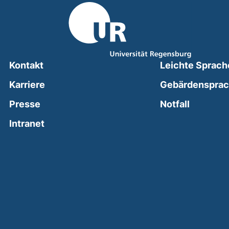
Kontakt
Leichte Sprach
Karriere
Gebärdenspra
(external
Presse
Notfall
(external link, opens in a new window)
Intranet