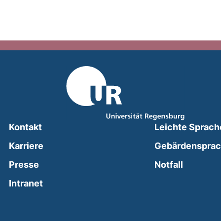
Kontakt
Leichte Sprach
Karriere
Gebärdenspra
(external
Presse
Notfall
(external link, opens in a new window)
Intranet