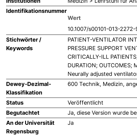
Institutionen
Medizin > Lehrstuhl für An
Identifikationsnummer
Wert
10.1007/s00101-013-2272-
Stichwörter /
PATIENT-VENTILATOR IN
Keywords
PRESSURE SUPPORT VEN
CRITICALLY-ILL PATIENT
DURATION; OUTCOMES; Mecha
Neurally adjusted ventilato
Dewey-Dezimal-
600 Technik, Medizin, an
Klassifikation
Status
Veröffentlicht
Begutachtet
Ja, diese Version wurde b
An der Universität
Ja
Regensburg