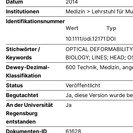
Datum
2014
Institutionen
Medizin > Lehrstuhl für Mu
Identifikationsnummer
Wert
Typ
10.1111/odi.12171
DOI
Stichwörter /
OPTICAL DEFORMABILIT
Keywords
BIOLOGY; LINES; HEAD; OSCC
Dewey-Dezimal-
600 Technik, Medizin, an
Klassifikation
Status
Veröffentlicht
Begutachtet
Ja, diese Version wurde b
An der Universität
Ja
Regensburg
entstanden
Dokumenten-ID
61628