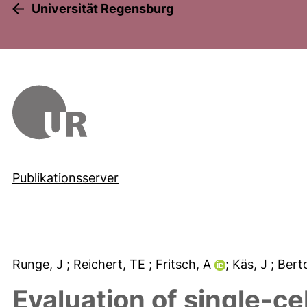
Universität Regensburg
Publikationsserver
Runge, J
; Reichert, TE
; Fritsch, A
; Käs, J
; Berto
Evaluation of single‐ce