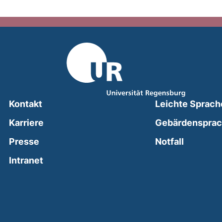
Kontakt
Leichte Sprach
Karriere
Gebärdenspra
(external
Presse
Notfall
(external link, opens in a new window)
Intranet