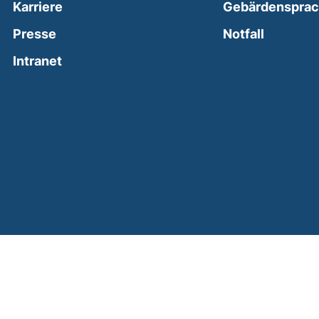
Karriere
Gebärdenspra
(external
Presse
Notfall
(external link, opens in a new window)
Intranet