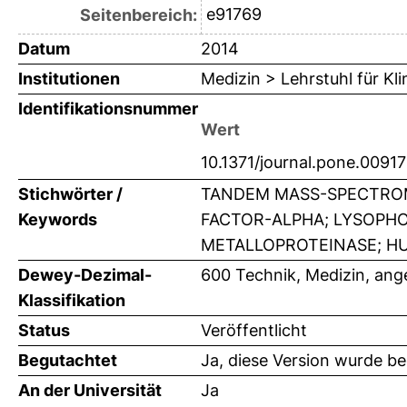
e91769
Seitenbereich:
Datum
2014
Institutionen
Medizin > Lehrstuhl für K
Identifikationsnummer
Wert
10.1371/journal.pone.0091
Stichwörter /
TANDEM MASS-SPECTROM
Keywords
FACTOR-ALPHA; LYSOPHO
METALLOPROTEINASE; HU
Dewey-Dezimal-
600 Technik, Medizin, an
Klassifikation
Status
Veröffentlicht
Begutachtet
Ja, diese Version wurde b
An der Universität
Ja