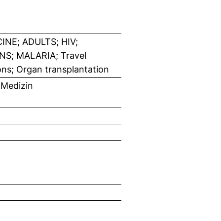
NE; ADULTS; HIV;
S; MALARIA; Travel
ons; Organ transplantation
 Medizin