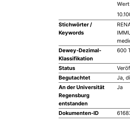
Wert
10.1
Stichwörter /
RENA
Keywords
IMMU
medic
Dewey-Dezimal-
600 
Klassifikation
Status
Veröf
Begutachtet
Ja, d
An der Universität
Ja
Regensburg
entstanden
Dokumenten-ID
6168