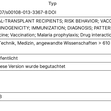
Typ
007/s00108-013-3367-8
DOI
L-TRANSPLANT RECIPIENTS; RISK BEHAVIOR; VACCI
NOGENICITY; IMMUNIZATION; DIAGNOSIS; PATTERN
ine; Vaccination; Malaria prophylaxis; Drug interacti
Technik, Medizin, angewandte Wissenschaften > 610
fentlicht
iese Version wurde begutachtet
3