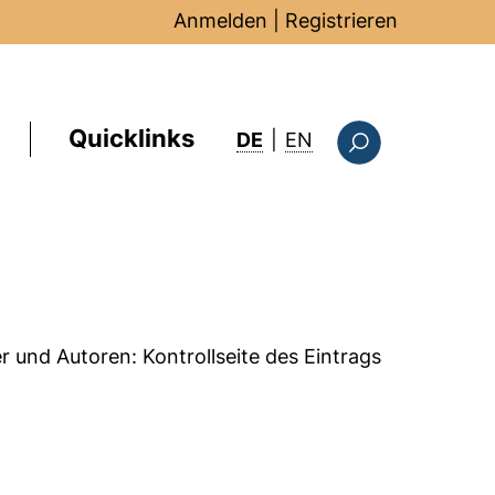
Anmelden
|
Registrieren
Quicklinks
: this page in Englis
DE
|
EN
Suchformular
er und Autoren:
Kontrollseite des Eintrags