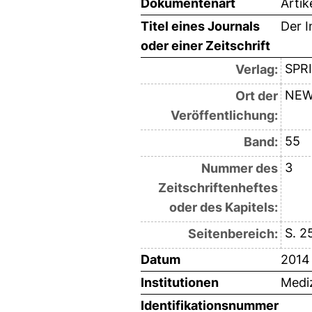
Dokumentenart
Artik
Titel eines Journals
Der I
oder einer Zeitschrift
SPR
Verlag:
NEW
Ort der
Veröffentlichung:
55
Band:
3
Nummer des
Zeitschriftenheftes
oder des Kapitels:
S. 2
Seitenbereich:
Datum
2014
Institutionen
Mediz
Identifikationsnummer