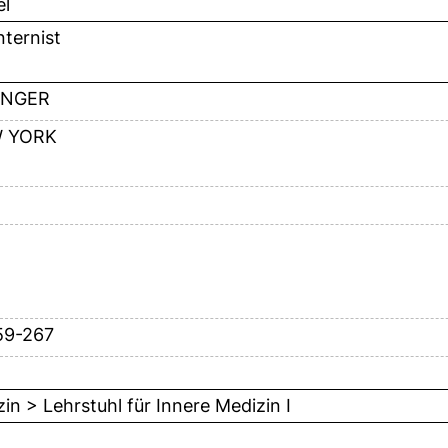
el
nternist
INGER
 YORK
59-267
in > Lehrstuhl für Innere Medizin I