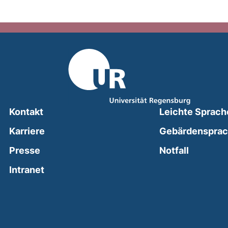
Kontakt
Leichte Sprach
Karriere
Gebärdenspra
(external
Presse
Notfall
(external link, opens in a new window)
Intranet