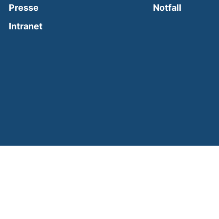
(external
Presse
Notfall
(external link, opens in a new window)
Intranet