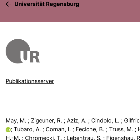
Universität Regensburg
Publikationsserver
May, M.
; Zigeuner, R.
; Aziz, A.
; Cindolo, L.
; Gilfri
; Tubaro, A.
; Coman, I.
; Feciche, B.
; Truss, M.
;
H.-M.
; Chromecki, T.
; Lebentrau, S.
; Figenshau, 