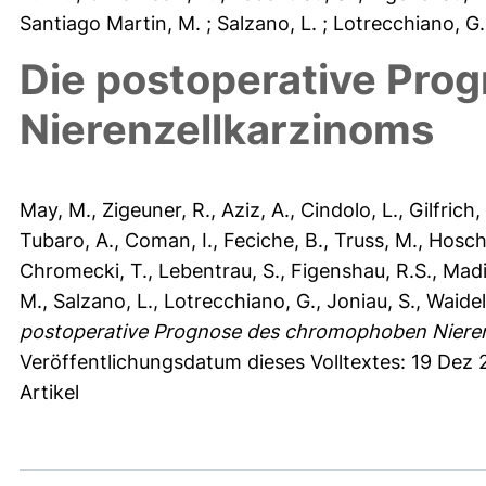
Santiago Martin, M.
; Salzano, L.
; Lotrecchiano, G
Die postoperative Pr
Nierenzellkarzinoms
May, M.
,
Zigeuner, R.
,
Aziz, A.
,
Cindolo, L.
,
Gilfrich,
Tubaro, A.
,
Coman, I.
,
Feciche, B.
,
Truss, M.
,
Hosch
Chromecki, T.
,
Lebentrau, S.
,
Figenshau, R.S.
,
Madi
M.
,
Salzano, L.
,
Lotrecchiano, G.
,
Joniau, S.
,
Waidel
postoperative Prognose des chromophoben Nieren
Veröffentlichungsdatum dieses Volltextes: 19 Dez
Artikel