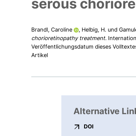
serous choriore
Brandl, Caroline
,
Helbig, H.
und
Gamule
chorioretinopathy treatment.
Internation
Veröffentlichungsdatum dieses Volltexte
Artikel
Alternative Lin
externer Link, ö
DOI