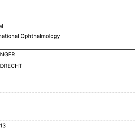
el
rnational Ophthalmology
INGER
DRECHT
-13