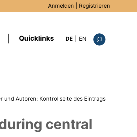
Anmelden
|
Registrieren
Quicklinks
: this page in Englis
DE
|
EN
Suchformular
er und Autoren:
Kontrollseite des Eintrags
uring central