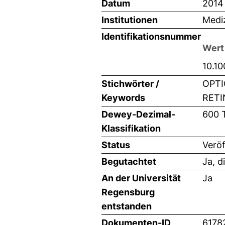
Datum
2014
Institutionen
Mediz
Identifikationsnummer
Wert
10.1
Stichwörter /
OPTI
Keywords
RETI
Dewey-Dezimal-
600 
Klassifikation
Status
Veröf
Begutachtet
Ja, d
An der Universität
Ja
Regensburg
entstanden
Dokumenten-ID
6178