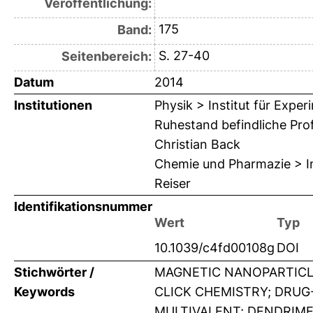
Veröffentlichung:
175
Band:
S. 27-40
Seitenbereich:
Datum
2014
Institutionen
Physik > Institut für Expe
Ruhestand befindliche Pro
Christian Back
Chemie und Pharmazie > Ins
Reiser
Identifikationsnummer
Wert
Typ
10.1039/c4fd00108g
DOI
Stichwörter /
MAGNETIC NANOPARTICLE
Keywords
CLICK CHEMISTRY; DRUG-
MULTIVALENT; DENDRIME