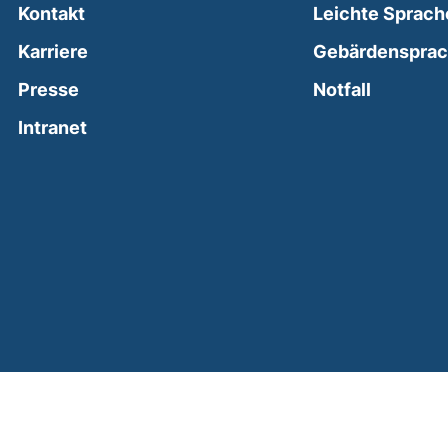
Kontakt
Leichte Sprach
Karriere
Gebärdenspra
(external
Presse
Notfall
(external link, opens in a new window)
Intranet