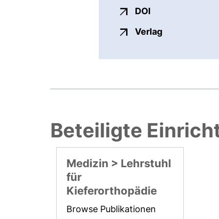
externer Link, ö
DOI
externer Link
Verlag
Beteiligte Einric
Medizin > Lehrstuhl
für
Kieferorthopädie
Browse Publikationen