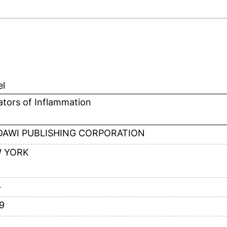
el
tors of Inflammation
DAWI PUBLISHING CORPORATION
 YORK
4
-9