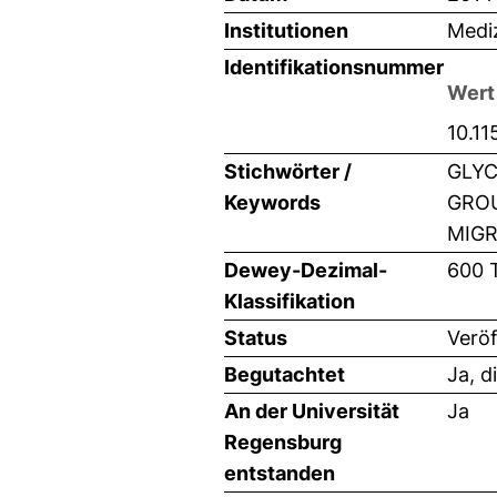
Institutionen
Mediz
Identifikationsnummer
Wert
10.1
Stichwörter /
GLYC
Keywords
GROU
MIGR
Dewey-Dezimal-
600 
Klassifikation
Status
Veröf
Begutachtet
Ja, d
An der Universität
Ja
Regensburg
entstanden