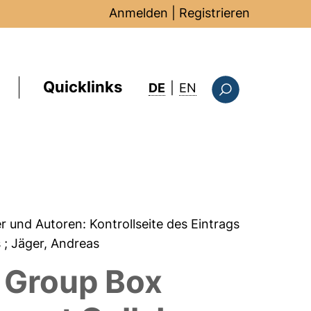
Anmelden
|
Registrieren
Quicklinks
: this page in Englis
DE
|
EN
Suchformular
er und Autoren:
Kontrollseite des Eintrags
s
; Jäger, Andreas
y Group Box