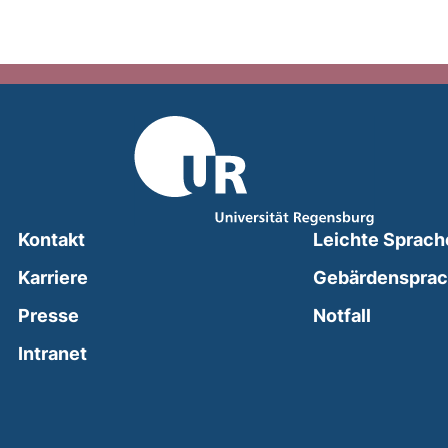
Kontakt
Leichte Sprach
Karriere
Gebärdenspra
(external
Presse
Notfall
(external link, opens in a new window)
Intranet