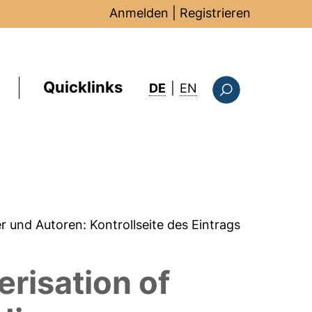
Anmelden
|
Registrieren
Quicklinks
: this page in Englis
DE
|
EN
Suchformular
er und Autoren:
Kontrollseite des Eintrags
risation of