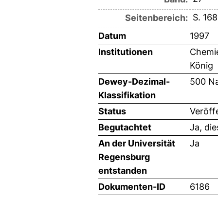
S. 16
Seitenbereich:
Datum
1997
Institutionen
Chemie
König
Dewey-Dezimal-
500 Na
Klassifikation
Status
Veröff
Begutachtet
Ja, di
An der Universität
Ja
Regensburg
entstanden
Dokumenten-ID
6186