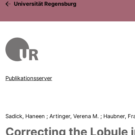
Universität Regensburg
Publikationsserver
Sadick, Haneen
; Artinger, Verena M.
; Haubner, F
Correcting the Lobule i