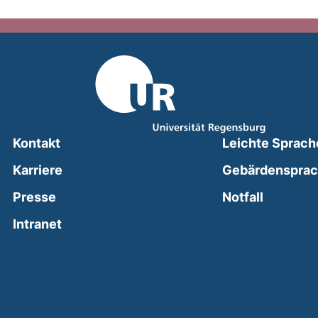
Kontakt
Leichte Sprach
Karriere
Gebärdenspra
(external
Presse
Notfall
(external link, opens in a new window)
Intranet